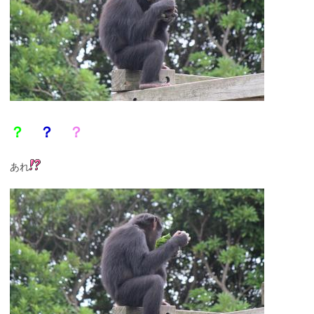
？
？
？
あれ