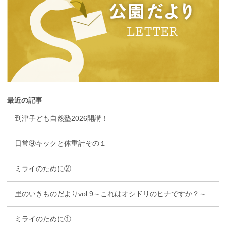
最近の記事
到津子ども自然塾2026開講！
日常⑨キックと体重計その１
ミライのために②
里のいきものだよりvol.9～これはオシドリのヒナですか？～
ミライのために①