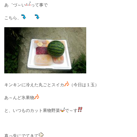
あ゛づ～い
って事で
こちら、
キンキンに冷えた丸ごとスイカ
（今日は１玉）
あ～んど氷果物
と、いつものカット果物野菜
で～す
真っ先にでてきて