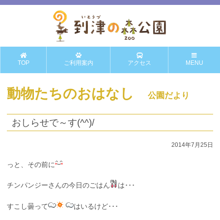
TOP
ご利用案内
アクセス
MENU
動物たちのおはなし
公園だより
おしらせで～す(^^)/
2014年7月25日
っと、その前に
チンパンジーさんの今日のごはん
は･･･
すこし曇って
はいるけど･･･