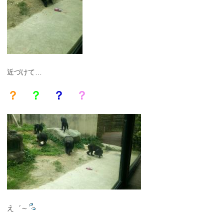
近づけて…
？
？
？
？
え゛～