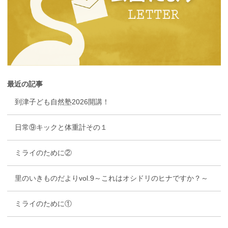
最近の記事
到津子ども自然塾2026開講！
日常⑨キックと体重計その１
ミライのために②
里のいきものだよりvol.9～これはオシドリのヒナですか？～
ミライのために①