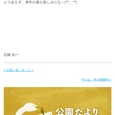
とりあえず、来年の春が楽しみだな～(*^。^*)
石橋 佑一
« お祝い会しました！
サル山、冬の風物詩 »