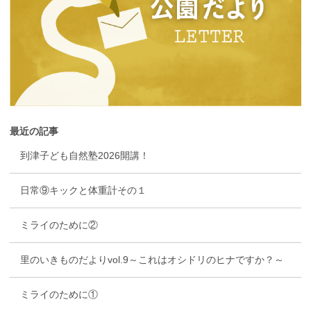
最近の記事
到津子ども自然塾2026開講！
日常⑨キックと体重計その１
ミライのために②
里のいきものだよりvol.9～これはオシドリのヒナですか？～
ミライのために①