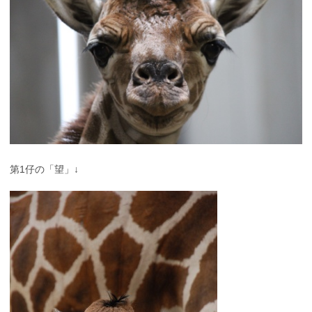
第1仔の「望」↓