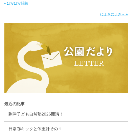
« ぽかぽか陽気
にょきにょき～ »
最近の記事
到津子ども自然塾2026開講！
日常⑨キックと体重計その１