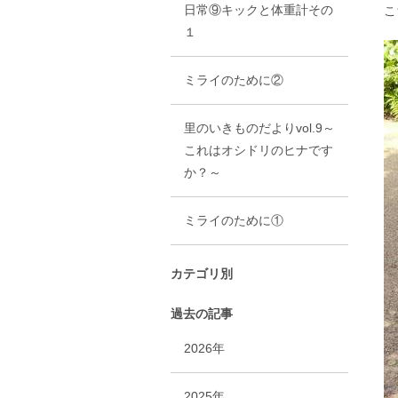
日常⑨キックと体重計その
こ
１
ミライのために②
里のいきものだよりvol.9～
これはオシドリのヒナです
か？～
ミライのために①
カテゴリ別
過去の記事
2026年
2025年