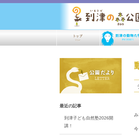
最近の記事
み
到津子ども自然塾2026開
講！
今