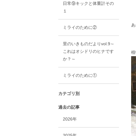
日常⑨キックと体重計その
１
あ
ミライのために②
里のいきものだよりvol.9～
これはオシドリのヒナです
植
か？～
ミライのために①
カテゴリ別
過去の記事
2026年
2025年