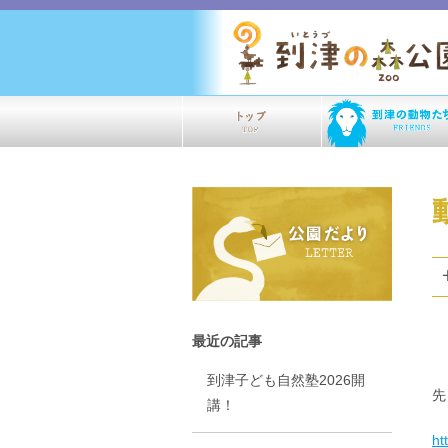
最近の記事
到津子ども自然塾2026開
先
講！
ht