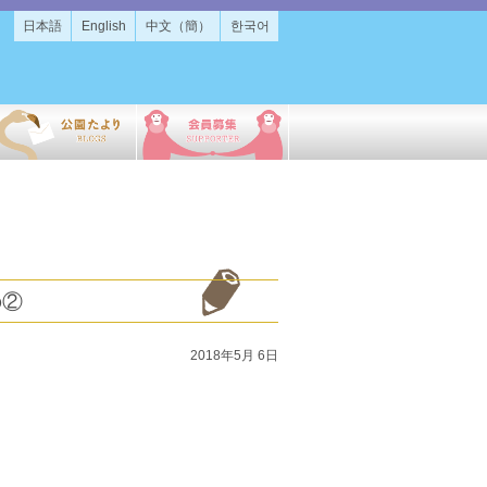
日本語
English
中文（簡）
한국어
の②
2018年5月 6日