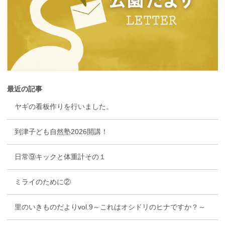
最近の記事
ヤギの看板作りを行いました。
到津子ども自然塾2026開講！
日常⑨キックと体重計その１
ミライのために②
里のいきものだよりvol.9～これはオシドリのヒナですか？～