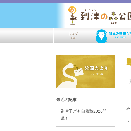
最近の記事
み
到津子ども自然塾2026開
講！
７