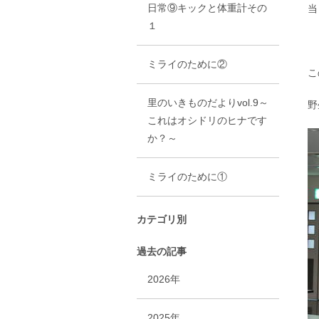
日常⑨キックと体重計その
当
１
ミライのために②
こ
里のいきものだよりvol.9～
野
これはオシドリのヒナです
か？～
ミライのために①
カテゴリ別
過去の記事
2026年
2025年