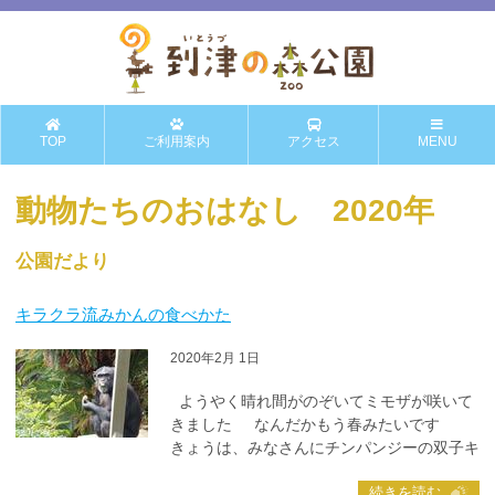
TOP
ご利用案内
アクセス
MENU
動物たちのおはなし 2020年
公園だより
キラクラ流みかんの食べかた
2020年2月 1日
ようやく晴れ間がのぞいてミモザが咲いて
きました なんだかもう春みたいです
きょうは、みなさんにチンパンジーの双子キ
続きを読む