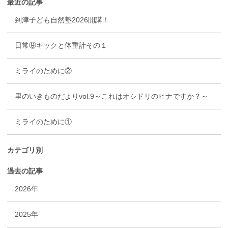
最近の記事
到津子ども自然塾2026開講！
日常⑨キックと体重計その１
ミライのために②
里のいきものだよりvol.9～これはオシドリのヒナですか？～
ミライのために①
カテゴリ別
過去の記事
2026年
2025年