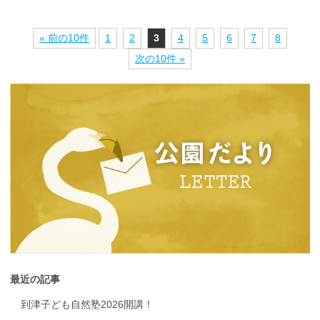
« 前の10件
1
2
3
4
5
6
7
8
次の10件 »
最近の記事
到津子ども自然塾2026開講！