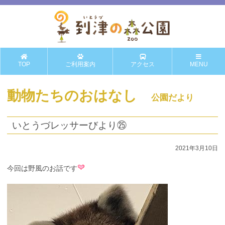
TOP
ご利用案内
アクセス
MENU
動物たちのおはなし
公園だより
いとうづレッサーびより㉕
2021年3月10日
今回は野風のお話です