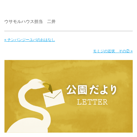
ウサモルハウス担当 二井
« チンパンジーユパのおはなし
モミジの近状 その② »