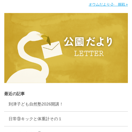
オウムだより-2- 挑戦 »
最近の記事
到津子ども自然塾2026開講！
日常⑨キックと体重計その１