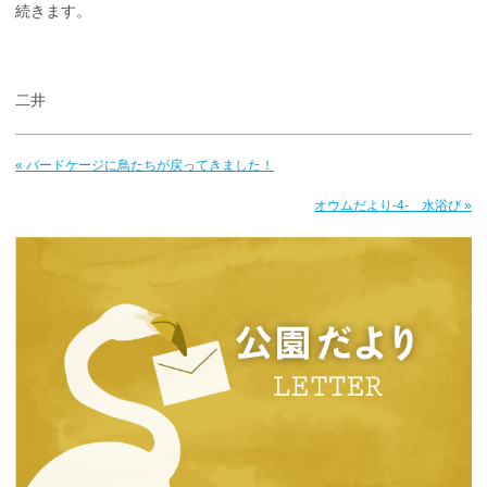
続きます。
二井
« バードケージに鳥たちが戻ってきました！
オウムだより-4- 水浴び »