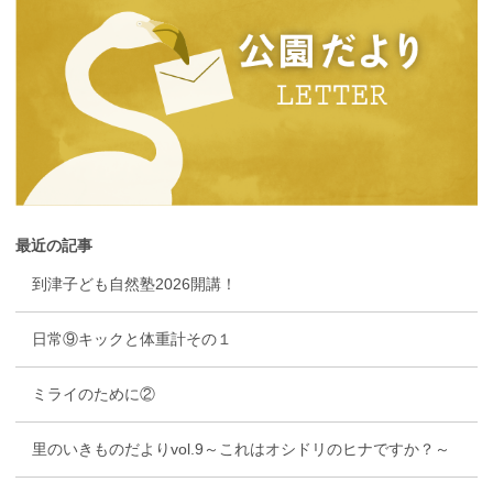
最近の記事
到津子ども自然塾2026開講！
日常⑨キックと体重計その１
ミライのために②
里のいきものだよりvol.9～これはオシドリのヒナですか？～