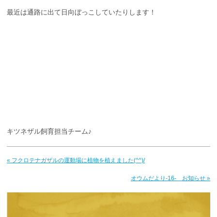
最近は通路に出て日向ぼっこしていたりします！
キツネザル飼育担当チーム♪
« フクロテナガザルの運動場に植物を植えました(^^)/
オウムだより-16- お知らせ »