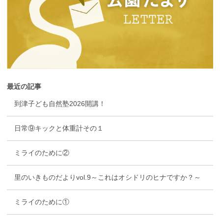
最近の記事
到津子ども自然塾2026開講！
日常⑨キックと体重計その１
ミライのために②
里のいきものだよりvol.9～これはオシドリのヒナですか？～
ミライのために①