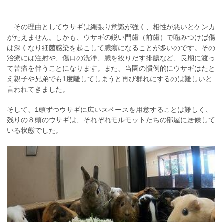
その理由としてウサギは縄張り意識が強く、相性が悪いとケンカ
がたえません。しかも、ウサギの鋭い門歯（前歯）で噛みつけば傷
は深くなり細菌感染を起こして膿瘍になることが多いのです。その
治療には注射や、傷口の洗浄、膿を絞りだす排膿など、長期に渡っ
て苦痛を伴うことになります。また、当園の慣例的にウサギはたと
え親子や兄弟でも1度離してしまうと再び群れにするのは難しいと
言われてきました。
そして、1頭ずつウサギに広いスペースを用意することは難しく、
残りの８頭のウサギは、それぞれモルモットたちの部屋に居候して
いる状態でした。