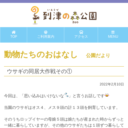
TOP
ご利用案内
アクセス
MENU
動物たちのおはなし
公園だより
ウサギの同居大作戦その①
2022年2月10日
今回は、「思い込みはいけないな
」と言うお話しです
当園のウサギはオス４、メス９頭の計１３頭を飼育しています。
そのうちロップイヤーの母娘５頭は娘たちが産まれた時からずっと
一緒に暮らしていますが、その他のウサギたちは１頭ずつ暮らして