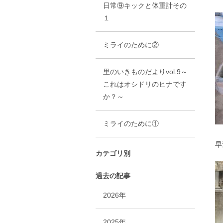
日常⑨キックと体重計その
１
ミライのために②
里のいきものだよりvol.9～
これはオシドリのヒナです
か？～
ミライのために①
早
カテゴリ別
過去の記事
2026年
2025年