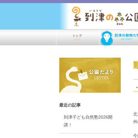
最近の記事
北
到津子ども自然塾2026開
州
講！
今