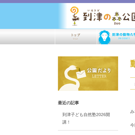
最近の記事
み
到津子ども自然塾2026開
講！
今