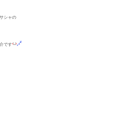
サシャの
介です