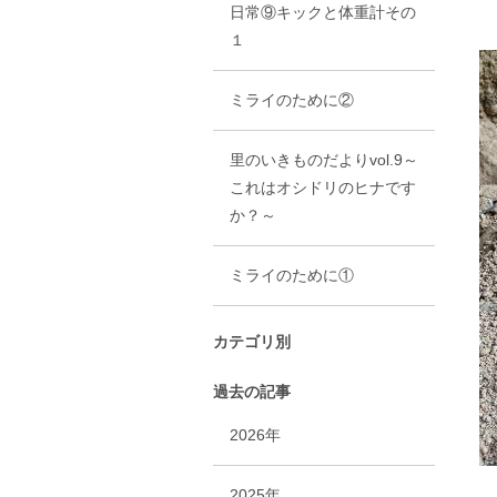
日常⑨キックと体重計その
１
ミライのために②
里のいきものだよりvol.9～
これはオシドリのヒナです
か？～
ミライのために①
カテゴリ別
過去の記事
2026年
2025年