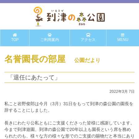
TOP
ご利用案内
アクセス
MENU
名誉園長の部屋
公園だより
「退任にあたって」
2022年3月 7日
私こと岩野俊郎は今月（3月）31日をもって到津の森公園の園長を
辞することにしました。
長きにわたり公私ともにご支援くださった皆様に感謝しています。
今まで到津遊園、到津の森公園で20年以上も園長という席を務め
られたのも、様々な方の様々な形でのご支援の賜物だと本当にあり