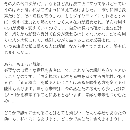
その人の努力次第だ」。なるほど炭は炭で役に立ってるけどってい
うのは天邪鬼。私はこのように答えてあげました。「確かに同じ炭
素だけど、その過程が違うよね。もしダイヤモンドになれるとすれ
ば、例えば圧力とか熱とかすごく大きな力が必要だね。そんな周り
の力が炭素を変えていくのでしょ。自分の努力も確かに重要だけ
ど、周りから影響を受けて自分が変わるのじゃないかな。だから周
りの人を大切にして、感謝しながら生きることが必要よね。」
いつも謙虚な私は様々な人に感謝しながら生きてきました。誰も信
じませんが…。
あら、ちょっと脱線。
必要なのは様々な意見を参考にして、これからの設計を立てるとい
うことなのです。「固定概念」は生きる幅を狭くする可能性があり
ます。「固定概念」を破るということはある意味生き方を変える可
能性もあります。豊かな未来は、今のあなたの考えから少しだけ新
しい何かを模索することにあると思います。素敵な未来をつかむた
めに。
どこかで誰かに会えることはとても嬉しい。そんな幸せがあなたの
前にも、私の前にもあります。どこかであなたに会えますように。