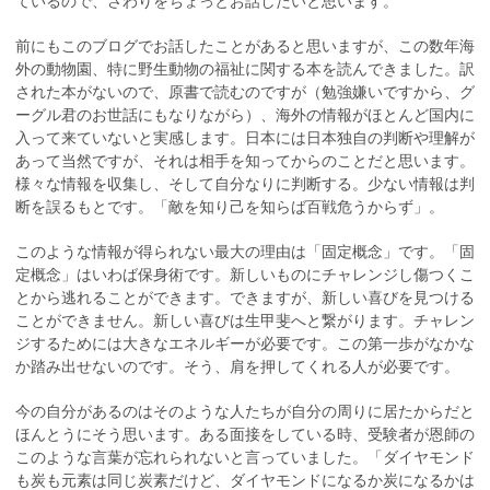
ているので、さわりをちょっとお話したいと思います。
前にもこのブログでお話したことがあると思いますが、この数年海
外の動物園、特に野生動物の福祉に関する本を読んできました。訳
された本がないので、原書で読むのですが（勉強嫌いですから、グ
ーグル君のお世話にもなりながら）、海外の情報がほとんど国内に
入って来ていないと実感します。日本には日本独自の判断や理解が
あって当然ですが、それは相手を知ってからのことだと思います。
様々な情報を収集し、そして自分なりに判断する。少ない情報は判
断を誤るもとです。「敵を知り己を知らば百戦危うからず」。
このような情報が得られない最大の理由は「固定概念」です。「固
定概念」はいわば保身術です。新しいものにチャレンジし傷つくこ
とから逃れることができます。できますが、新しい喜びを見つける
ことができません。新しい喜びは生甲斐へと繋がります。チャレン
ジするためには大きなエネルギーが必要です。この第一歩がなかな
か踏み出せないのです。そう、肩を押してくれる人が必要です。
今の自分があるのはそのような人たちが自分の周りに居たからだと
ほんとうにそう思います。ある面接をしている時、受験者が恩師の
このような言葉が忘れられないと言っていました。「ダイヤモンド
も炭も元素は同じ炭素だけど、ダイヤモンドになるか炭になるかは