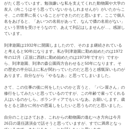
がたく思っています。勉強嫌いな私を支えてくれた動物園や大学の
友人（向こうはそう思っていないかもしれませんが）がいたからこ
そ、この世界に長くいることができたのだと思います。ここで個人
名をあげると、「あいつの名前があって、なんで儂の名前がない」
という苦情を受けそうなので、あえて列記はしませんが…。感謝し
ています。
到津遊園は1932年に開園しましたので、そのまま継続されている
と考えると90年になります。私が到津遊園に勤め始めたのは1972
年の12月（正規に西鉄に勤め始めたのは1973年ですが）ですか
ら、到津遊園、到津の森公園両方合わせると50年になります。そ
の歴史の半分以上に私が関わっていたのだと思うと感慨深いものが
あります。自分ながら「やるなあ」と思ってしまいました。
さて、この仕事の後に何をしたいのかと言うと、「パン屋さん」の
修行をしてみたいと思っているのですが、この年齢で雇ってくれる
人はいるのかしら。ボランティアでもいいなあ。お願いします。歳
をとると誰かに何かの恩返しをしたいと思うものだと思いました。
自分のことはさておき、これからの動物園の進むべき方向は今月
26日の退任講演会で話そうと思っていますが、すでに満席となっ