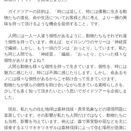
ガイドツアーの目的は、「時には逞しく、時には優雅に生きる動
物たちの進化、命や生活についてお客様と共に考え、より一層の興
味を持って頂けるような機会を提供すること」です。
人間には一人一人違う個性があるように、動物たちもそれぞれ違
う個性を持っています。例えば、セイロンゾウのサリーは「神経質
で繊細」しかし、もう一頭のランは「おっとり」しています。私た
ち同じ人間でも、「神経質」「繊細」「おっとり」といった様々な
個性がありますよね？
人間も動物も様々な個性を持って生きています。個性を、時には
魅力に感じたり、時には不満に感じたりします。しかし、命あるモ
ノには様々な個性があるからこそ助け合って生きていけます。
動物たちが彼らの個性を助け合いながら生きている素晴らしさを、
少しでも多く知って頂きたいという思いでガイドツアーを企画しま
した。
現在、私たちの住む地球は森林伐採・異常気象などの環境問題に
直面しています。その影響が私たち人間だけではなく、動物たちに
も当然、影響を与えています。例えば、森で果実類や花などを主に
採食するエリマキキツネザルは森林伐採によって住む場所が急激に