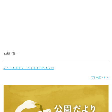
石橋 佑一
« ☆ＨＡＰＰＹ ＢＩＲＴＨＤＡＹ♡
プレゼント »