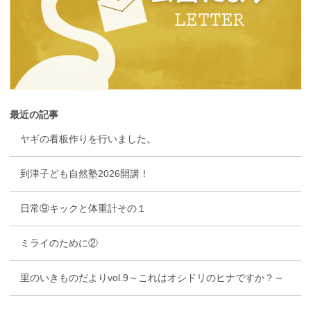
最近の記事
ヤギの看板作りを行いました。
到津子ども自然塾2026開講！
日常⑨キックと体重計その１
ミライのために②
里のいきものだよりvol.9～これはオシドリのヒナですか？～