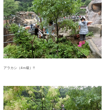
アラカシ（4ｍ級）!!