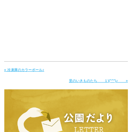
« 冷凍庫のカラーボール♪
里のいきものたち １\(^^*)♪ »