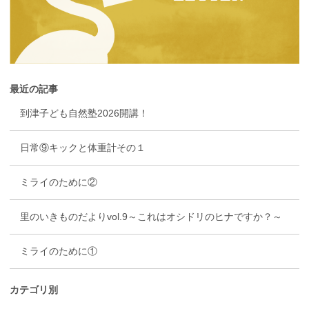
最近の記事
到津子ども自然塾2026開講！
日常⑨キックと体重計その１
ミライのために②
里のいきものだよりvol.9～これはオシドリのヒナですか？～
ミライのために①
カテゴリ別