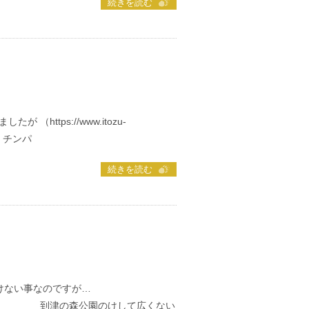
続きを読む
ttps://www.itozu-
ちら チンパ
続きを読む
いけない事なのですが…
けして広くない