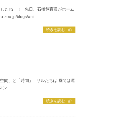
ましたね！！ 先日、石橋飼育員がホーム
o.jp/blogs/ani
続きを読む
空間」と「時間」 サルたちは 昼間は運
マン
続きを読む