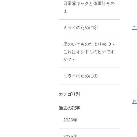
日常⑨キックと体重計その
１
こ
ミライのために②
里のいきものだよりvol.9～
これはオシドリのヒナです
か？～
ミライのために①
カテゴリ別
お
過去の記事
2026年
2025年