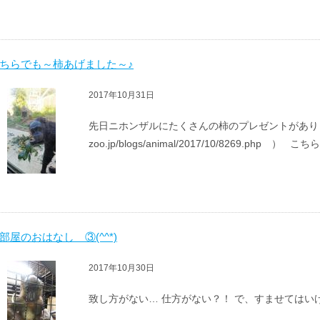
ちらでも～柿あげました～♪
2017年10月31日
先日ニホンザルにたくさんの柿のプレゼントがありましたが （h
zoo.jp/blogs/animal/2017/10/8269.php ） こ
部屋のおはなし ③(^^*)
2017年10月30日
致し方がない… 仕方がない？！ で、すませては
到津の森公園の