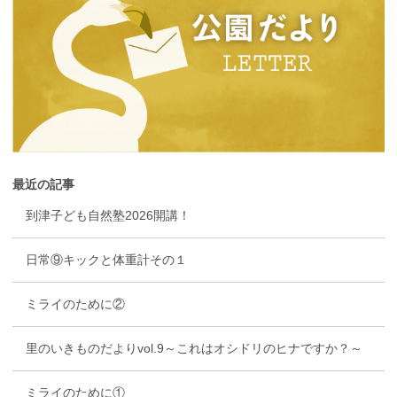
最近の記事
到津子ども自然塾2026開講！
日常⑨キックと体重計その１
ミライのために②
里のいきものだよりvol.9～これはオシドリのヒナですか？～
ミライのために①