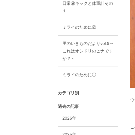
日常⑨キックと体重計その
１
ミライのために②
里のいきものだよりvol.9～
これはオシドリのヒナです
か？～
ミライのために①
カテゴリ別
ウ
過去の記事
2026年
こ
2025年