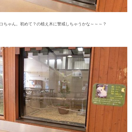
コちゃん。初めて？の植え木に警戒しちゃうかな～～～？