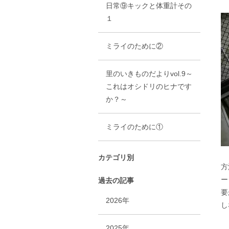
日常⑨キックと体重計その
１
ミライのために②
里のいきものだよりvol.9～
これはオシドリのヒナです
か？～
ミライのために①
カテゴリ別
方
ー
過去の記事
要
2026年
し
2025年