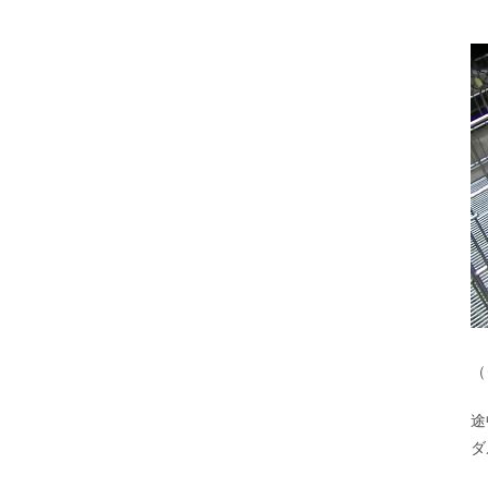
（
途
ダ