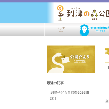
最近の記事
H
到津子ども自然塾2026開
講！
当