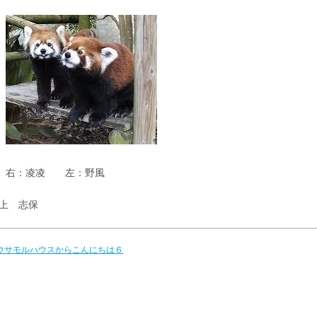
右：凌凌 左：野風
上 志保
 ウサモルハウスからこんにちは６