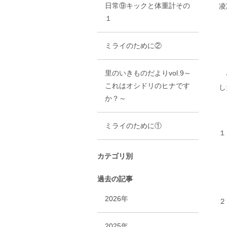
日常⑨キックと体重計その
凌
１
ミライのために②
里のいきものだよりvol.9～
今
これはオシドリのヒナです
し
か？～
ミライのために①
１
適
カテゴリ別
過去の記事
2026年
２
過
2025年