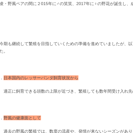
凌・野風ペアの間に２015年に♂の笑笑、2017年に♀の野花が誕生し
期も継続して繁殖を目指していくための準備を進めていましたが、以
た。
．
日本国内のレッサーパンダ飼育状況から
正に飼育できる頭数の上限が近づき、繁殖しても数年間受け入れ先
．
野風の健康面として
去の野風の繁殖では、数度の流産や、発情が来ないシーズンがあり