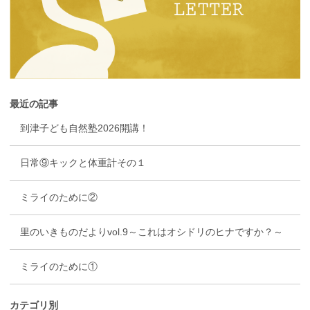
最近の記事
到津子ども自然塾2026開講！
日常⑨キックと体重計その１
ミライのために②
里のいきものだよりvol.9～これはオシドリのヒナですか？～
ミライのために①
カテゴリ別