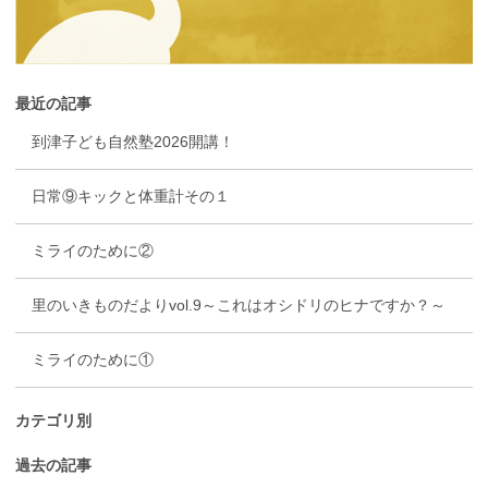
最近の記事
到津子ども自然塾2026開講！
日常⑨キックと体重計その１
ミライのために②
里のいきものだよりvol.9～これはオシドリのヒナですか？～
ミライのために①
カテゴリ別
過去の記事