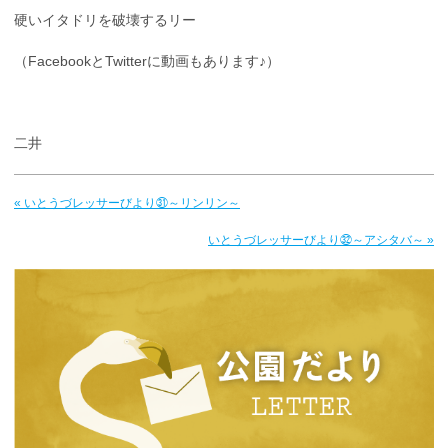
硬いイタドリを破壊するリー
（FacebookとTwitterに動画もあります♪）
二井
« いとうづレッサーびより㉛～リンリン～
いとうづレッサーびより㉜～アシタバ～ »