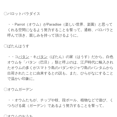
〇パロットパラダイス
・・Parrot（オウム）がParadise（楽しい世界、楽園）と思って
くれる空間になるよう努力することを誓って。通称、パロパラと
呼んで頂き、親しみを持って頂けるように。
〇ばたんはうす
・・コ
バタン
・キ
バタン
（ばたん）の家（はうす）だから。白色
オウムを「バタン（巴旦）」類と呼ぶのは、江戸時代に輸入され
たオウムの多くがスマトラ島のパダンやジャワ島のバンタムから
出荷されたことに由来するとの説も。また、ひらがなにすること
で温かい印象に。
〇オウムガーデン
・・オウムたちが、チップや枝、段ボール、植物などで遊び、く
つろげる庭（ガーデン）であるよう努力することを誓って。
〇オウムのおうち