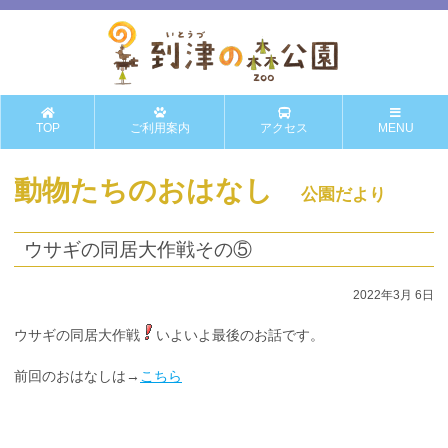
TOP
ご利用案内
アクセス
MENU
動物たちのおはなし
公園だより
ウサギの同居大作戦その⑤
2022年3月 6日
ウサギの同居大作戦
いよいよ最後のお話です。
前回のおはなしは→
こちら