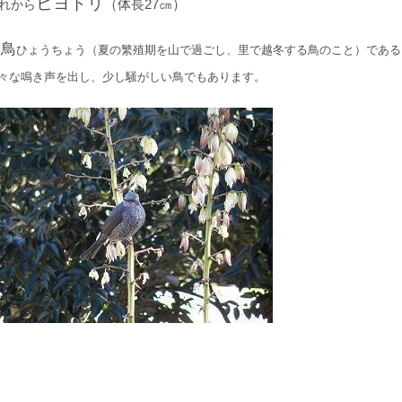
ヒヨドリ
（体長27㎝）
れから
漂鳥
ひょうちょう（夏の繁殖期を山で過ごし、里で越冬する鳥のこと）である
々な鳴き声を出し、少し騒がしい鳥でもあります。