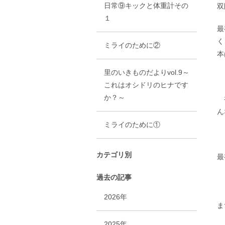
日常⑨キックと体重計その
双
１
最
く
ミライのために②
本
里のいきものだよりvol.9～
これはオシドリのヒナです
か？～
初
ん
ミライのために①
カテゴリ別
最
過去の記事
2026年
ま
2025年