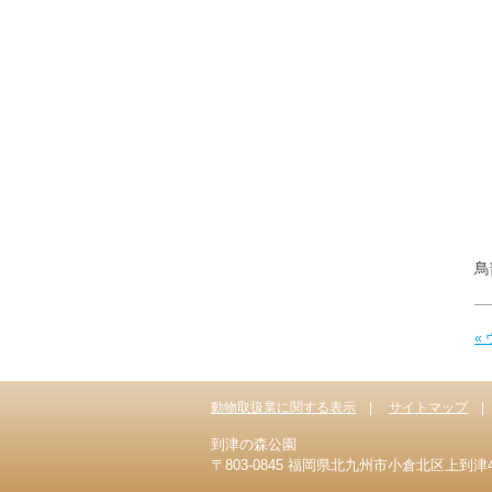
鳥
«
動物取扱業に関する表示
サイトマップ
到津の森公園
〒803-0845 福岡県北九州市小倉北区上到津4-1-8 T