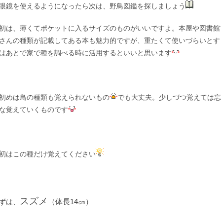
眼鏡を使えるようになったら次は、野鳥図鑑を探しましょう
初は、薄くてポケットに入るサイズのものがいいですよ。本屋や図書館
さんの種類が記載してある本も魅力的ですが、重たくて使いづらいとす
はあとで家で種を調べる時に活用するといいと思います
めは鳥の種類も覚えられないもの
でも大丈夫。少しづつ覚えては忘
な覚えていくものです
初はこの種だけ覚えてください
スズメ
（体長14㎝）
ずは、