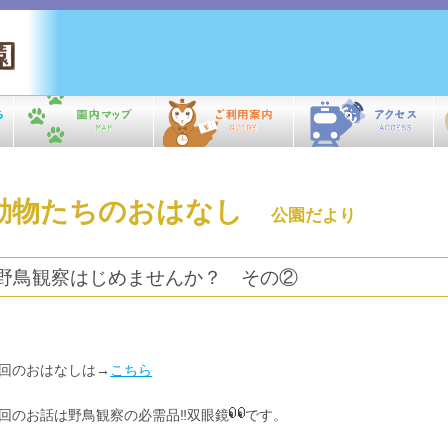
動物たちのおはなし
公園だより
野鳥観察はじめませんか？ その②
回のおはなしは→
こちら
回のお話は野鳥観察の必需品‼双眼鏡
です。