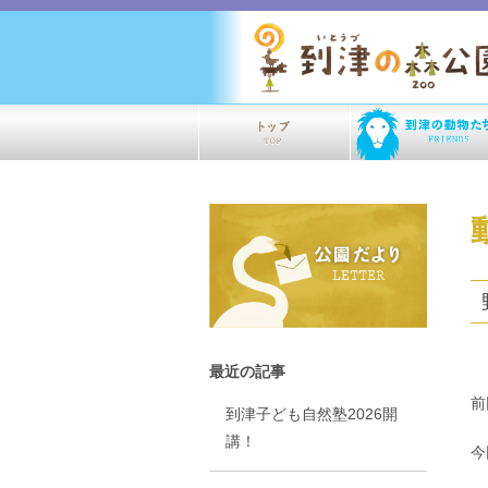
最近の記事
前
到津子ども自然塾2026開
講！
今