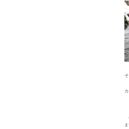
そ
カ
冬
ま