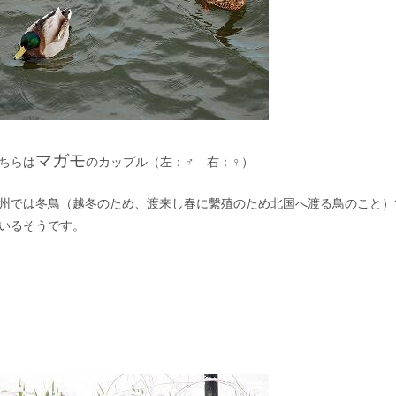
マガモ
ちらは
のカップル（左：♂ 右：♀）
州では冬鳥（越冬のため、渡来し春に繫殖のため北国へ渡る鳥のこと）
いるそうです。