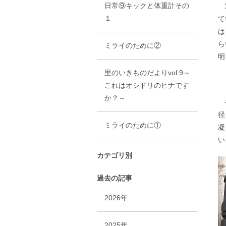
日常⑨キックと体重計その
双
１
て
は
ら
ミライのために②
明
里のいきものだよりvol.9～
これはオシドリのヒナです
か？～
初
径
ミライのために①
凝
い
カテゴリ別
過去の記事
2026年
2025年