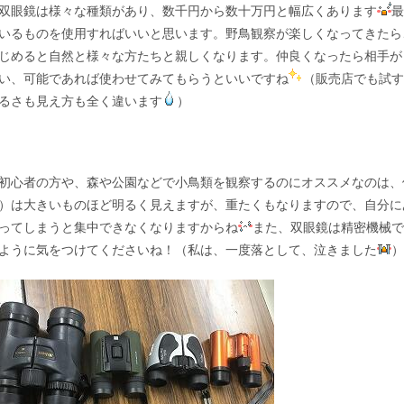
眼鏡は様々な種類があり、数千円から数十万円と幅広くあります
最
いるものを使用すればいいと思います。野鳥観察が楽しくなってきたら
じめると自然と様々な方たちと親しくなります。仲良くなったら相手が
い、可能であれば使わせてみてもらうといいですね
（販売店でも試す
るさも見え方も全く違います
）
心者の方や、森や公園などで小鳥類を観察するのにオススメなのは、
）は大きいものほど明るく見えますが、重たくもなりますので、自分に
ってしまうと集中できなくなりますからね
また、双眼鏡は精密機械で
ように気をつけてくださいね！（私は、一度落として、泣きました
）