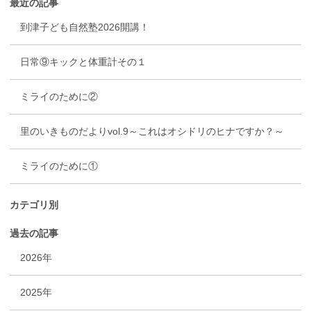
最近の記事
到津子ども自然塾2026開講！
日常⑨キックと体重計その１
ミライのために②
里のいきものだよりvol.9～これはオシドリのヒナですか？～
ミライのために①
カテゴリ別
過去の記事
2026年
2025年