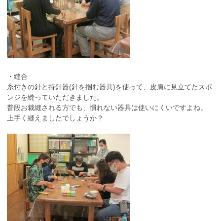
・縫合
糸付きの針と持針器
(
針を掴む器具
)
を使って、皮膚に見立てたスポ
ンジを縫っていただきました。
普段お裁縫される方でも、慣れない器具は使いにくいですよね。
上手く縫えましたでしょうか？