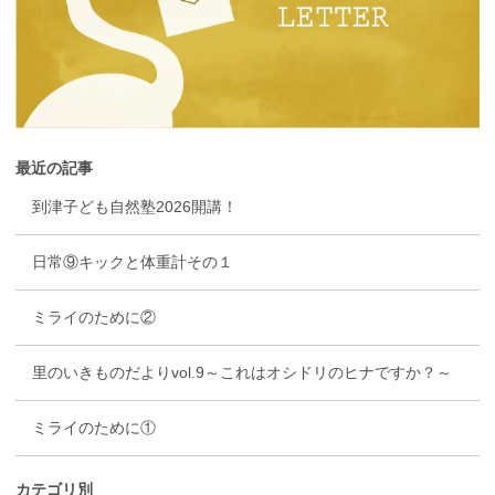
最近の記事
到津子ども自然塾2026開講！
日常⑨キックと体重計その１
ミライのために②
里のいきものだよりvol.9～これはオシドリのヒナですか？～
ミライのために①
カテゴリ別