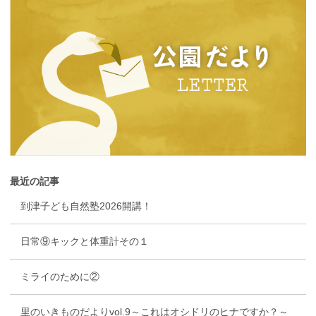
最近の記事
到津子ども自然塾2026開講！
日常⑨キックと体重計その１
ミライのために②
里のいきものだよりvol.9～これはオシドリのヒナですか？～