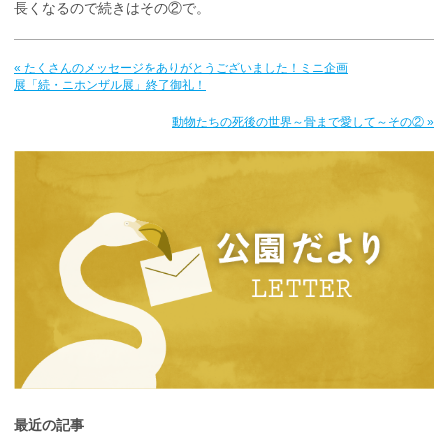
長くなるので続きはその②で。
« たくさんのメッセージをありがとうございました！ミニ企画
展「続・ニホンザル展」終了御礼！
動物たちの死後の世界～骨まで愛して～その② »
最近の記事