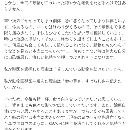
しかし、全ての動物がこういった穏やかな老化をたどるわけではあ
りません。
重い病気にかかってしまう個体、急に悪くなってしまう個体もいま
す。命あるもの、いつかは終わりがくるもので、その最後をできる
限り痛み少なく、不快も少なくしたいと思い毎回奮闘しています。
時には治療の甲斐なくそのまま終わりを迎えてしまうこともありま
す。何度立ち会っても決して慣れることはなく、動物たちのつらそ
うな姿を見ると本当につらいですし、何もできない時は無力な自分
に自己嫌悪し、悔しい気持ちで押しつぶされそうになります。
私が獣医を選択した理由は「苦しんでいる動物を助けたい」から。
私が動物園獣医を選んだ理由は「命の尊さ、すばらしさを伝えた
い」から。
そのため、今後も精一杯、命と向き合っていきたいと思っています
し、皆さまにも色々な形でお伝えしていきたいです。また、治療自
体はつらい思いをすることもありますが、つらい姿から回復してく
れた時の喜びは本当に大きいです！現在のヨウヘイや先月亡くなっ
たユウタロウのように、穏やかに晩年を過ごしてくれると気持ちも
温かくなります。