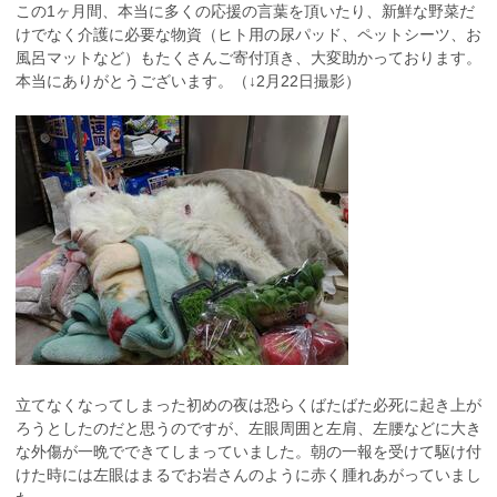
この1ヶ月間、本当に多くの応援の言葉を頂いたり、新鮮な野菜だ
けでなく介護に必要な物資（ヒト用の尿パッド、ペットシーツ、お
風呂マットなど）もたくさんご寄付頂き、大変助かっております。
本当にありがとうございます。（↓2月22日撮影）
立てなくなってしまった初めの夜は恐らくばたばた必死に起き上が
ろうとしたのだと思うのですが、左眼周囲と左肩、左腰などに大き
な外傷が一晩でできてしまっていました。朝の一報を受けて駆け付
けた時には左眼はまるでお岩さんのように赤く腫れあがっていまし