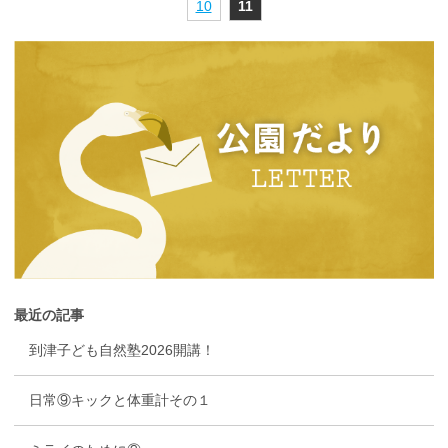
10
11
最近の記事
到津子ども自然塾2026開講！
日常⑨キックと体重計その１