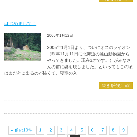
はじめまして！
2005年1月12日
2005年1月1日より、ついにオスのライオン
（昨年11月11日に北海道の旭山動物園から
やってきました。現在3才です。）がみなさ
んの前に姿を現しました。といってもこの頃
はまだ外に出るのが怖くて、寝室の入
続きを読む
« 前の10件
1
2
3
4
5
6
7
8
9