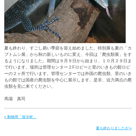
夏も終わり、すごし易い季節を迎え始めました。特別展も夏の「カ
ブトムシ展」から秋の新しいものに変え、今回は「爬虫類展」をす
るようになりました。期間は９月９日から始まり、１０月２９日ま
で行います。場所は管理センター２Fロビーと里のいきもの館ロビ
ーの２ヶ所で行います。管理センターでは外国の爬虫類、里のいき
もの館では国産の爬虫類を中心に展示します。是非、迫力満点の爬
虫類を見に来てください。
馬場 真司
« 動物用「保冷材」
夏も終わりましたが »