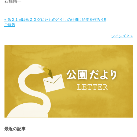
石橋佑一
« 第２１回ゆめＺＯＯ'にたものどうし'の仕掛け絵本を作ろう!!
ご報告
ツインズ２ »
最近の記事