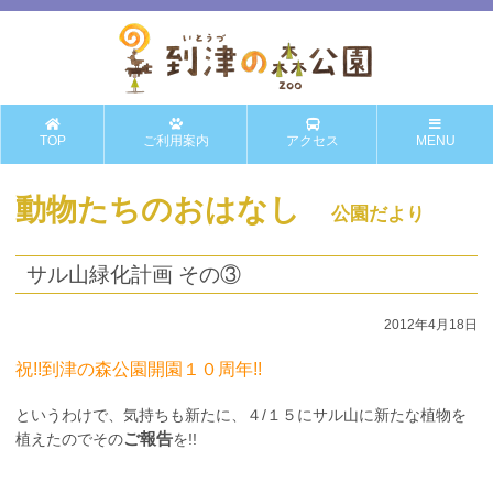
TOP
ご利用案内
アクセス
MENU
動物たちのおはなし
公園だより
サル山緑化計画 その③
2012年4月18日
祝!!到津の森公園開園１０周年!!
というわけで、気持ちも新たに、４/１５にサル山に新たな植物を
ご報告
植えたのでその
を!!