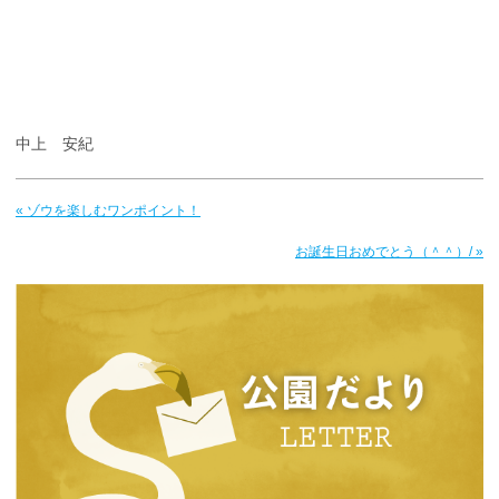
中上 安紀
« ゾウを楽しむワンポイント！
お誕生日おめでとう（＾＾）/ »