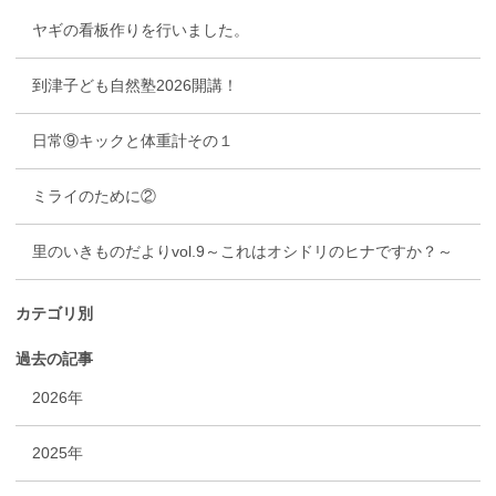
ヤギの看板作りを行いました。
到津子ども自然塾2026開講！
日常⑨キックと体重計その１
ミライのために②
里のいきものだよりvol.9～これはオシドリのヒナですか？～
カテゴリ別
過去の記事
2026年
2025年