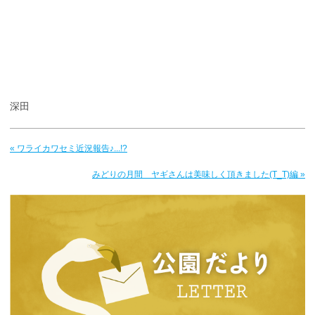
深田
« ワライカワセミ近況報告♪...!?
みどりの月間 ヤギさんは美味しく頂きました(T_T)編 »