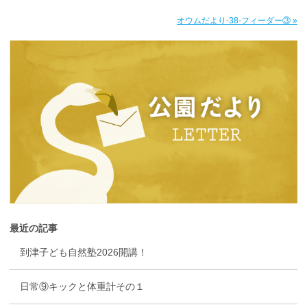
オウムだより-38-フィーダー③ »
最近の記事
到津子ども自然塾2026開講！
日常⑨キックと体重計その１