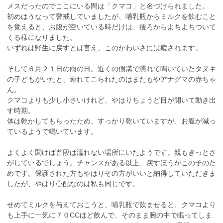
メスだったのでここにいる間は「クマコ」と名づけられました。
初めはうなって警戒していましたが、哺乳瓶からミルクを飲むこと
を覚えると、お腹が空いている時だけは、後ろからよちよちついて
くる様になりました。
いずれは野生に戻すとは言え、このかわいさには癒されます。
そして６月２１日の雨の日。近くの側溝で濡れて鳴いていたタヌキ
の子どもがいたと、連れてこられたのはまたもやアナグマの赤ちゃ
ん。
クマコよりも少し小さいけれど、やはりちょうど目が開いて動き出
す時期。
体は乾かしてもらったため、すっかり乾いていますが、お腹が減っ
ているようで鳴いています。
よくよく聞けば普段は濡れない場所にいたようです。親もきっとさ
がしているでしょう。チャンスがある以上、戻すほうがこの子のた
めです。保護された方もやはりその方がいいと納得していただきま
したが、やはり心配なのは私も同じです。
せめてミルクを与えておこうと、哺乳瓶で飲ませると、クマコより
も上手に一気に７０CCほど飲んで、そのまま腕の中で眠ってしま