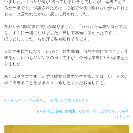
いました。うっかり情が 移ってしまいそうでしたが、母親のとこ
ろが一番です。保護された方は「心配で今夜は眠れないかも知れま
せん」と言われながら、戻しに行かれました。
それから1時間後に電話が鳴りました。「行ったら母親が待ってお
り、すぐに一緒になりました。帰して本当に良かったです。」
ほっとしました、おかげで私も眠れそうです。
人間の主観ではなく、いかに、野生動物、自然の側に立つことが出
来るか、いつもジレンマの日々ですが、今日は本当にいい結果とな
りました。
あとはクマコです。いずれ彼女も野生で生き抜いてほしい、そのた
めに出来ることを頑張ろう。癒しをくれたお返しにも。
« ワイルドライフレスキュー～弱ったスズメのヒナ～
「もっと！ふれあい動物園」そして「どうぶつたちとくらそ
う！」 »