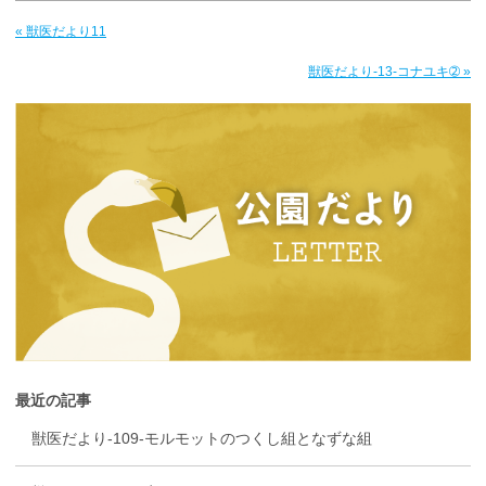
« 獣医だより11
獣医だより-13-コナユキ➁ »
最近の記事
獣医だより-109-モルモットのつくし組となずな組