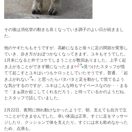
その後は消化管の動きも良くなっていき調子のよい日が続きまし
た。
他のヤギたちもそうですが、高齢になると徐々に足の関節が変形し
ていき、歩き方がおぼつかなくなってきます。ユキもそうでした。
1月末になると外でコケてしまうことが数回ありました。上手く起
き上がることができず横になったまま
見つけたスタッフが慌
てて起こすとユキはいつもケロッとしていたそうです。普通、「起
き上がれない
」と思ったらバタバタと足を動かして慌てるよう
な気がするのですが、ユキはこんな時もマイペースなのか・・まる
で「まぁ誰か起こしてくれるだろう」と待っているかのようだね、
とスタッフで話していました。
2月22日、夜間に倒れ動けなかったようで、朝、支えても自力で立
つことができませんでした。幸い体温は正常。すぐに足をマッサー
ジしたり、クッションで体を支えたり。すぐには水も飲めなかった
ため、点滴も。