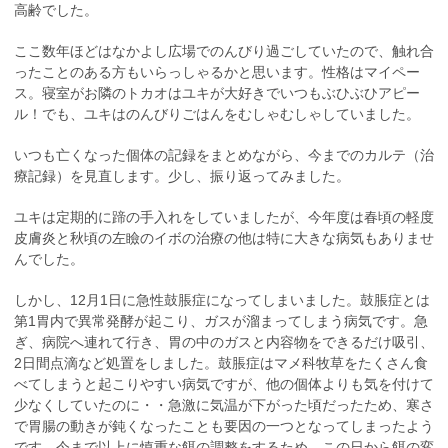
高齢でした。
ここ数年ほどはなかよし広場でのんびり過ごしていたので、触れ合
ったことのある方もいらっしゃるかと思います。性格はマイペー
ス。寝室がお隣のトカオはユキが大好きでいつもぶひぶひアピー
ル！でも、ユキはのんびりごはんをむしゃむしゃしていました。
いつも亡くなった個体の記録をまとめながら、今までのカルテ（治
療記録）を見直します。少し、振り返ってみました。
ユキは定期的に蹄の手入れをしていましたが、今年度は春頃の軽度
皮膚炎と秋頃の左瞼のイボの治療の他は特に大きな病気もありませ
んでした。
しかし、12月1日に急性鼓脹症になってしまいました。鼓脹症とは
第1胃内で異常発酵が起こり、ガスが溜まってしまう病気です。急
ぎ、病院へ連れて行き、胃の中のガスと内容物をできるだけ吸引、
2日間点滴など処置をしました。鼓脹症はマメ科牧草をたくさん食
べてしまうと起こりやすい病気ですが、他の個体よりも気を付けて
少なくしていたのに・・急激に気温が下がった頃だったため、寒さ
で胃腸の動きが鈍くなったことも要因の一つとなってしまったよう
です。今まで以上に慎重な餌の調整をするため、この日から餌の変