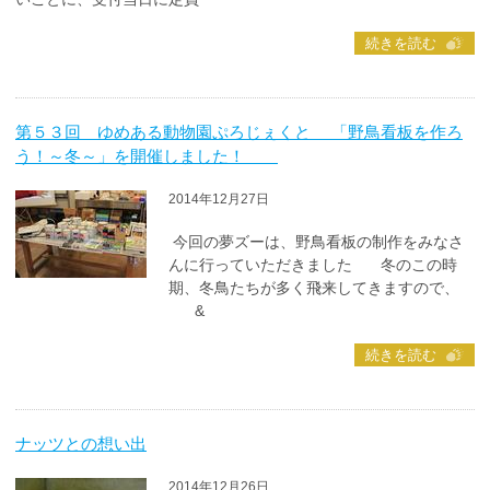
続きを読む
第５３回 ゆめある動物園ぷろじぇくと 「野鳥看板を作ろ
う！～冬～」を開催しました！
2014年12月27日
今回の夢ズーは、野鳥看板の制作をみなさ
んに行っていただきました 冬のこの時
期、冬鳥たちが多く飛来してきますので、
&
続きを読む
ナッツとの想い出
2014年12月26日