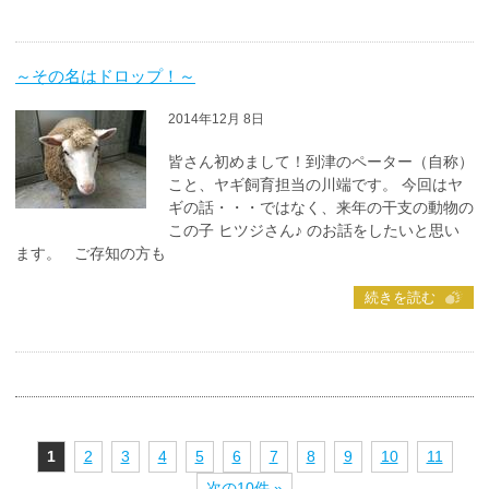
～その名はドロップ！～
2014年12月 8日
皆さん初めまして！到津のペーター（自称）
こと、ヤギ飼育担当の川端です。 今回はヤ
ギの話・・・ではなく、来年の干支の動物の
この子 ヒツジさん♪ のお話をしたいと思い
ます。 ご存知の方も
続きを読む
1
2
3
4
5
6
7
8
9
10
11
次の10件 »