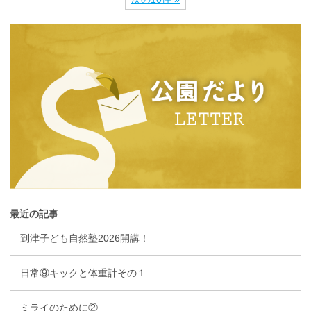
最近の記事
到津子ども自然塾2026開講！
日常⑨キックと体重計その１
ミライのために②